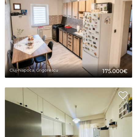
2
Cluj-Napoca, Grigorescu
175.000€
2