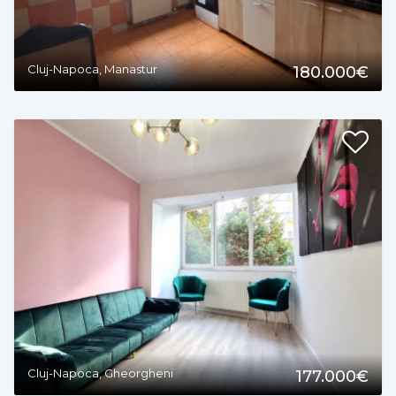
Cluj-Napoca, Manastur
180.000€
2
Cluj-Napoca, Gheorgheni
177.000€