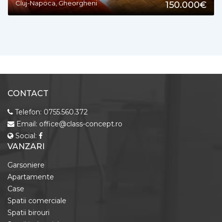
Cluj-Napoca, Gheorgheni
150.000€
CONTACT
Telefon:
0755.560.372
Email:
office@class-concept.ro
Social:
VANZARI
Garsoniere
Apartamente
Case
Spatii comerciale
Spatii birouri