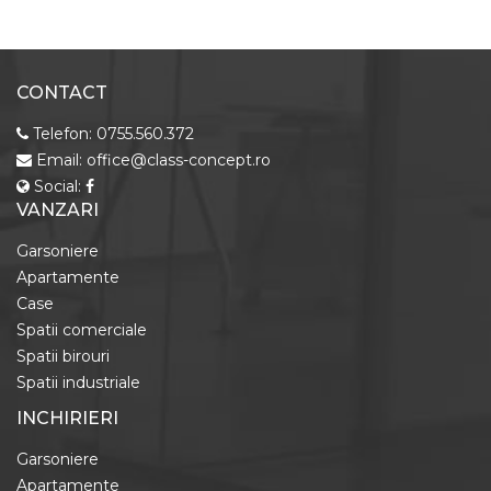
CONTACT
Telefon:
0755.560.372
Email:
office@class-concept.ro
Social:
VANZARI
Garsoniere
Apartamente
Case
Spatii comerciale
Spatii birouri
Spatii industriale
INCHIRIERI
Garsoniere
Apartamente