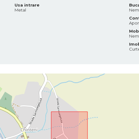
Usa intrare
Buca
Metal
Nemo
Cont
Apom
Mobi
Nemo
Imob
Curt