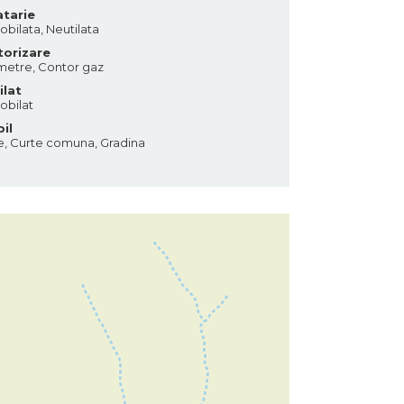
tarie
bilata, Neutilata
orizare
etre, Contor gaz
lat
bilat
il
e, Curte comuna, Gradina