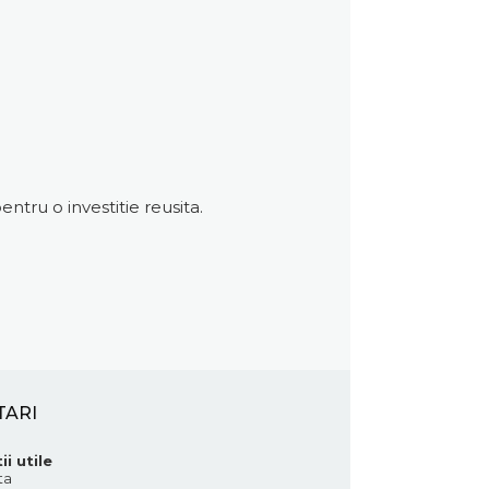
ntru o investitie reusita.
TARI
ii utile
ta