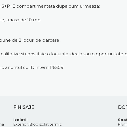
pusa S+P+E compartimentata dupa cum urmeaza:
aie, terasa de 10 mp.
ispune de 2 locuri de parcare .
itative si constituie o locuinta ideala sau o oportunitate pe
onic anuntul cu ID intern P6509
FINISAJE
DO
Izolatii
Spat
ona
Exterior, Bloc izolat termic
Pivni