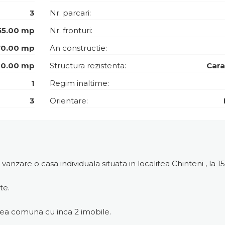
3
Nr. parcari:
55.00 mp
Nr. fronturi:
70.00 mp
An constructie:
0.00 mp
Structura rezistenta:
Car
1
Regim inaltime:
3
Orientare:
nzare o casa individuala situata in localitea Chinteni , la 
te.
rtea comuna cu inca 2 imobile.