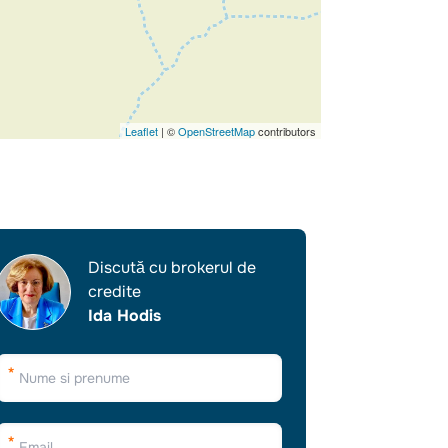
Leaflet
| ©
OpenStreetMap
contributors