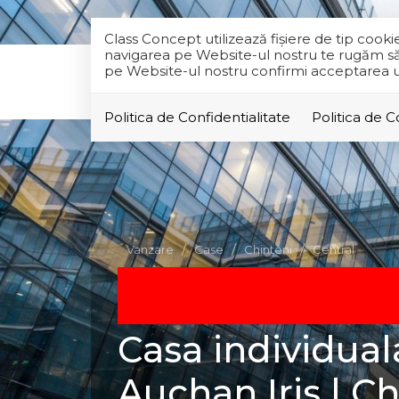
Class Concept utilizează fişiere de tip cook
navigarea pe Website-ul nostru te rugăm să al
pe Website-ul nostru confirmi acceptarea util
Politica de Confidentialitate
Politica de 
Vanzare
Case
Chinteni
Central
Casa individua
Auchan Iris | Ch