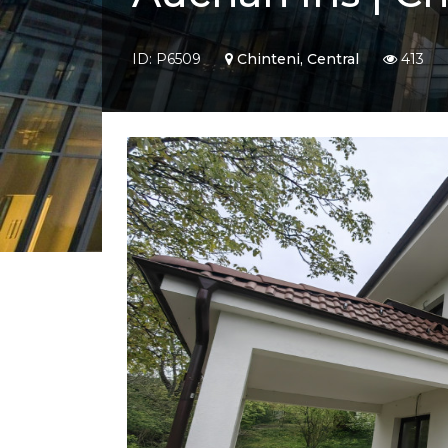
ID: P6509
Chinteni, Central
413