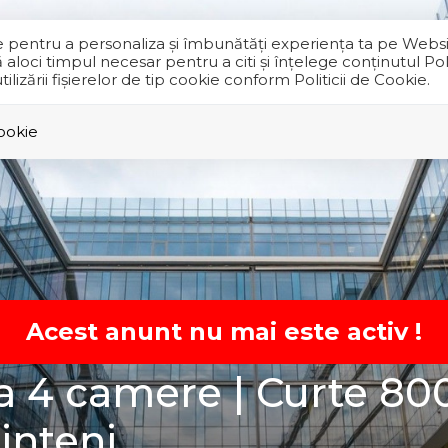
ie pentru a personaliza și îmbunătăți experiența ta pe Websi
oci timpul necesar pentru a citi și înțelege conținutul Polit
izării fişierelor de tip cookie conform Politicii de Cookie.
VANZARI
INCHIRIERI
EXCLUSIVITATI
DESPRE
Cookie
Acest anunt nu mai este activ !
la 4 camere | Curte 80
inteni