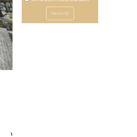
Sunt de acord cu prelucrarea datelor
1