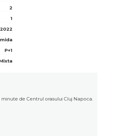
2
1
2022
amida
P+1
Mixta
15 minute de Centrul orasului Cluj Napoca.