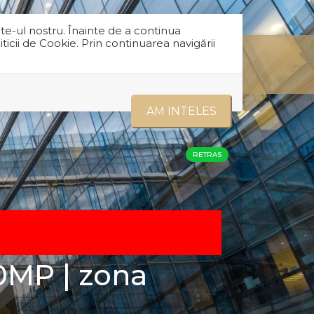
te-ul nostru. Înainte de a continua
icii de Cookie. Prin continuarea navigării
office@class-concept.ro
0755.560.372
 NOI
CONTACT
ACTE NECESARE
AM INTELES
RETRAS
0MP | zona