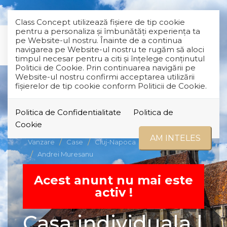
Class Concept utilizează fişiere de tip cookie
pentru a personaliza și îmbunătăți experiența ta
pe Website-ul nostru. Înainte de a continua
navigarea pe Website-ul nostru te rugăm să aloci
timpul necesar pentru a citi și înțelege conținutul
Politicii de Cookie. Prin continuarea navigării pe
Website-ul nostru confirmi acceptarea utilizării
fişierelor de tip cookie conform Politicii de Cookie.
Politica de Confidentialitate
Politica de
RETRAS
Cookie
AM INTELES
Vanzare
Case
Cluj-Napoca
Andrei Muresanu
Acest anunt nu mai este
activ !
Casa individuala |