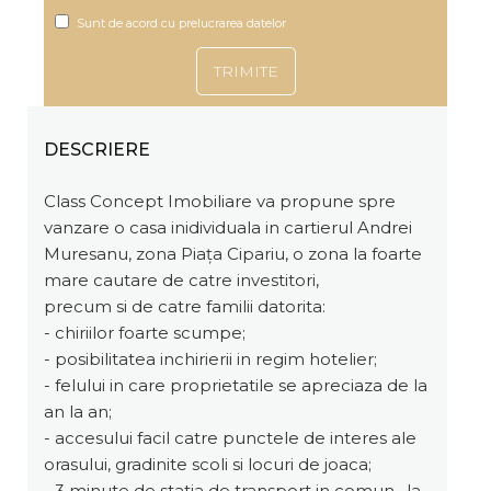
Sunt de acord cu prelucrarea datelor
DESCRIERE
Class Concept Imobiliare va propune spre
vanzare o casa inidividuala in cartierul Andrei
Muresanu, zona Piața Cipariu, o zona la foarte
mare cautare de catre investitori,
precum si de catre familii datorita:
- chiriilor foarte scumpe;
- posibilitatea inchirierii in regim hotelier;
- felului in care proprietatile se apreciaza de la
an la an;
- accesului facil catre punctele de interes ale
orasului, gradinite scoli si locuri de joaca;
- 3 minute de statia de transport in comun , la