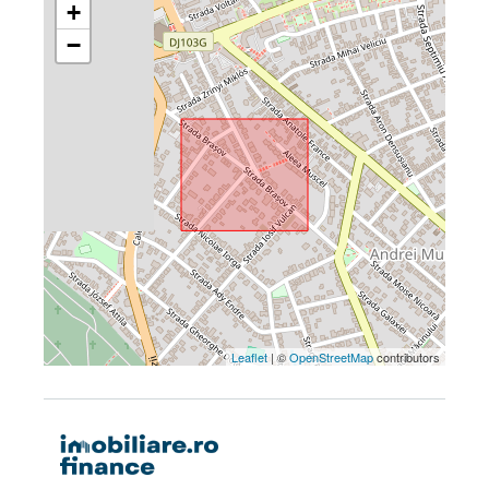
+
−
Leaflet
| ©
OpenStreetMap
contributors