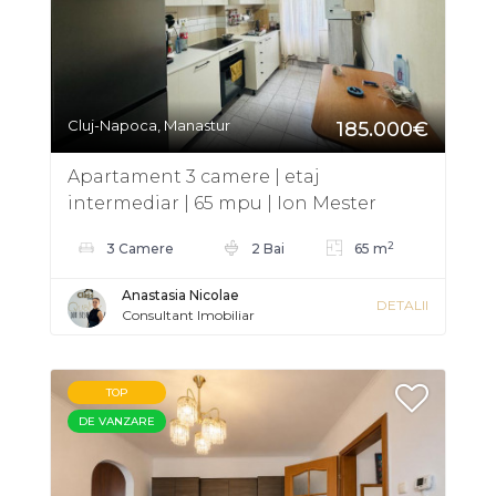
Cluj-Napoca, Manastur
185.000€
Apartament 3 camere | etaj
intermediar | 65 mpu | Ion Mester
Manastur
2
3 Camere
2 Bai
65 m
Anastasia Nicolae
DETALII
Consultant Imobiliar
TOP
DE VANZARE