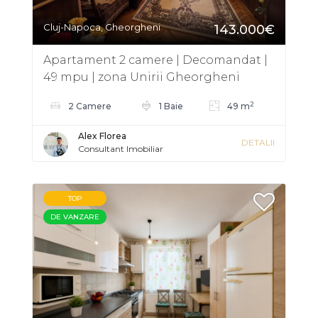
Cluj-Napoca, Gheorgheni
143.000€
Apartament 2 camere | Decomandat |
49 mpu | zona Unirii Gheorgheni
2
2 Camere
1 Baie
49 m
Alex Florea
DETALII
Consultant Imobiliar
TOP
DE VANZARE