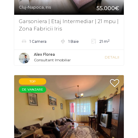
Cluj-Napoca, Iris
55.000€
Garsoniera | Etaj Intermediar | 21 mpu |
Zona Fabricii Iris
2
1 Camera
1 Baie
21 m
Alex Florea
DETALII
Consultant Imobiliar
TOP
DE VANZARE