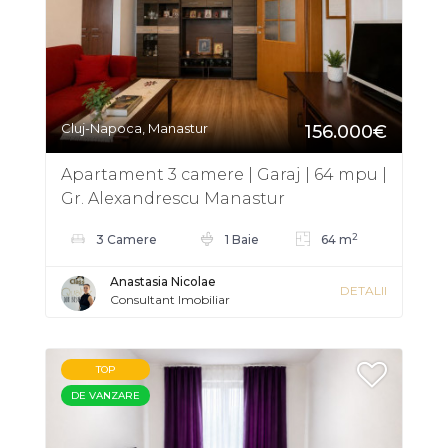
Cluj-Napoca, Manastur
156.000€
Apartament 3 camere | Garaj | 64 mpu |
Gr. Alexandrescu Manastur
2
3 Camere
1 Baie
64 m
Anastasia Nicolae
DETALII
Consultant Imobiliar
TOP
DE VANZARE