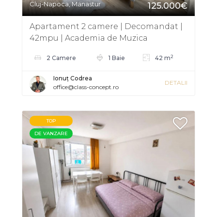
Cluj-Napoca, Manastur
125.000€
Apartament 2 camere | Decomandat |
42mpu | Academia de Muzica
Manastur
2
2 Camere
1 Baie
42 m
Ionuț Codrea
DETALII
office@class-concept.ro
TOP
DE VANZARE