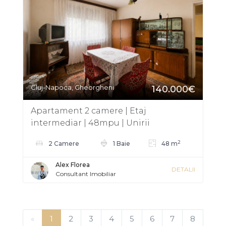
Cluj-Napoca, Gheorgheni
140.000€
Apartament 2 camere | Etaj
intermediar | 48mpu | Unirii
Gheorgheni
2
2 Camere
1 Baie
48 m
Alex Florea
DETALII
Consultant Imobiliar
«
1
2
3
4
5
6
7
8