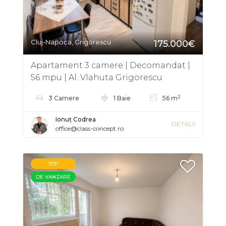
Cluj-Napoca, Grigorescu
175.000€
Apartament 3 camere | Decomandat |
56 mpu | Al. Vlahuta Grigorescu
2
3 Camere
1 Baie
56 m
Ionuț Codrea
DETALII
office@class-concept.ro
TOP
DE VANZARE