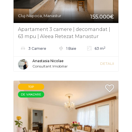
Cluj-Napoca, Manastur
155.000€
Apartament 3 camere | decomandat |
63 mpu | Aleea Retezat Manastur
2
3 Camere
1 Baie
63 m
Anastasia Nicolae
DETALII
Consultant Imobiliar
TOP
DE VANZARE