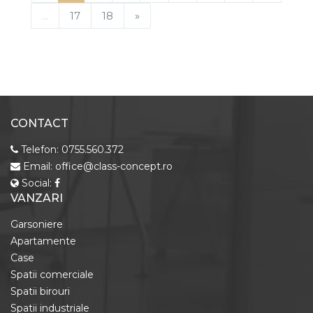
...
17
18
»
CONTACT
Telefon:
0755.560.372
Email:
office@class-concept.ro
Social:
VANZARI
Garsoniere
Apartamente
Case
Spatii comerciale
Spatii birouri
Spatii industriale