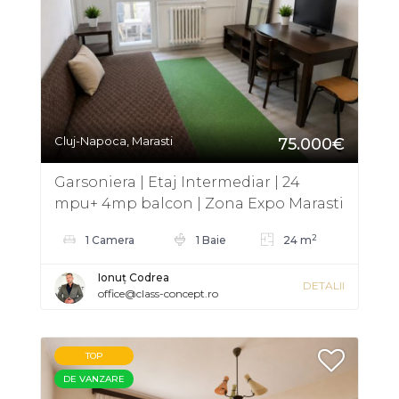
Cluj-Napoca, Marasti
75.000€
Garsoniera | Etaj Intermediar | 24
mpu+ 4mp balcon | Zona Expo Marasti
2
1 Camera
1 Baie
24 m
Ionuț Codrea
DETALII
office@class-concept.ro
TOP
DE VANZARE