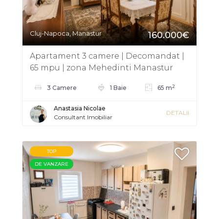
Cluj-Napoca, Manastur
160.000€
Apartament 3 camere | Decomandat |
65 mpu | zona Mehedinti Manastur
2
3 Camere
1 Baie
65 m
Anastasia Nicolae
DETALII
Consultant Imobiliar
TOP
DE VANZARE