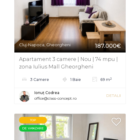
Cluj-Napoca, Gheorgheni
187.000€
Apartament 3 camere | Nou | 74 mpu |
zona Iulius Mall Gheorgheni
2
3 Camere
1 Baie
69 m
Ionuț Codrea
DETALII
office@class-concept.ro
TOP
DE VANZARE