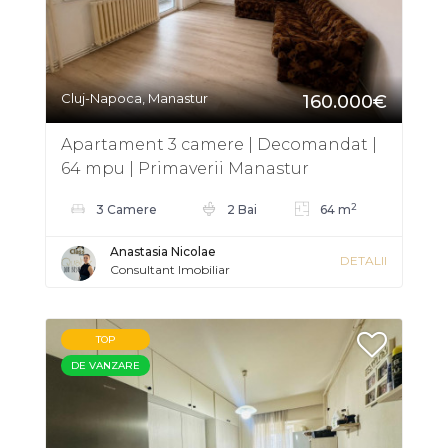
Cluj-Napoca, Manastur
160.000€
Apartament 3 camere | Decomandat |
64 mpu | Primaverii Manastur
2
3 Camere
2 Bai
64 m
Anastasia Nicolae
DETALII
Consultant Imobiliar
TOP
DE VANZARE