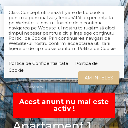
Class Concept utilizează fişiere de tip cookie
pentru a personaliza și îmbunătăți experiența ta
pe Website-ul nostru. Înainte de a continua
navigarea pe Website-ul nostru te rugăm să aloci
timpul necesar pentru a citi și înțelege conținutul
Politicii de Cookie. Prin continuarea navigării pe
Website-ul nostru confirmi acceptarea utilizării
fişierelor de tip cookie conform Politicii de Cookie.
Politica de Confidentialitate
Politica de
RETRAS
Cookie
AM INTELES
Vanzare
Apartamente
Cluj-Napoca
Semicentral
Acest anunt nu mai este
activ !
Apartament 1