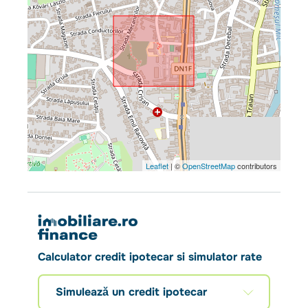
Leaflet
| ©
OpenStreetMap
contributors