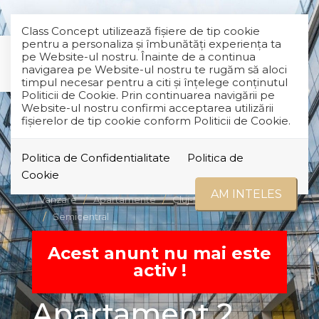
Class Concept utilizează fişiere de tip cookie
pentru a personaliza și îmbunătăți experiența ta
pe Website-ul nostru. Înainte de a continua
navigarea pe Website-ul nostru te rugăm să aloci
timpul necesar pentru a citi și înțelege conținutul
Politicii de Cookie. Prin continuarea navigării pe
Website-ul nostru confirmi acceptarea utilizării
fişierelor de tip cookie conform Politicii de Cookie.
Politica de Confidentialitate
Politica de
RETRAS
Cookie
AM INTELES
Vanzare
Apartamente
Cluj-Napoca
Semicentral
Acest anunt nu mai este
activ !
Apartament 2