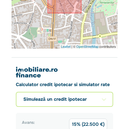
Leaflet
| ©
OpenStreetMap
contributors