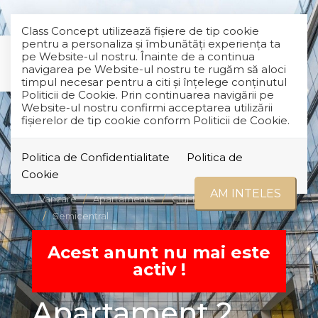
Class Concept utilizează fişiere de tip cookie
pentru a personaliza și îmbunătăți experiența ta
pe Website-ul nostru. Înainte de a continua
navigarea pe Website-ul nostru te rugăm să aloci
timpul necesar pentru a citi și înțelege conținutul
Politicii de Cookie. Prin continuarea navigării pe
Website-ul nostru confirmi acceptarea utilizării
fişierelor de tip cookie conform Politicii de Cookie.
Politica de Confidentialitate
Politica de
RETRAS
Cookie
AM INTELES
Vanzare
Apartamente
Cluj-Napoca
Semicentral
Acest anunt nu mai este
activ !
Apartament 2