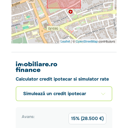
Leaflet
| ©
OpenStreetMap
contributors