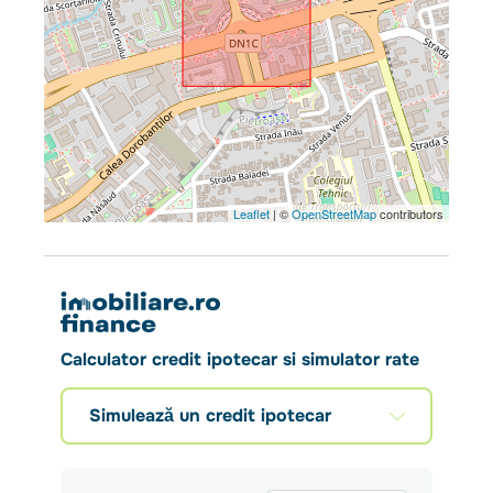
Leaflet
| ©
OpenStreetMap
contributors