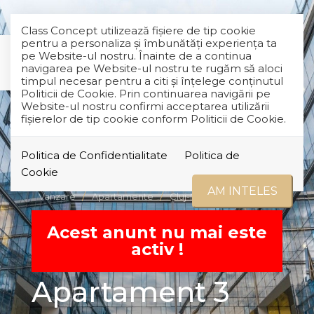
Class Concept utilizează fişiere de tip cookie
pentru a personaliza și îmbunătăți experiența ta
pe Website-ul nostru. Înainte de a continua
navigarea pe Website-ul nostru te rugăm să aloci
timpul necesar pentru a citi și înțelege conținutul
Politicii de Cookie. Prin continuarea navigării pe
Website-ul nostru confirmi acceptarea utilizării
fişierelor de tip cookie conform Politicii de Cookie.
Politica de Confidentialitate
Politica de
RETRAS
Cookie
AM INTELES
Vanzare
Apartamente
Cluj-Napoca
Marasti
Acest anunt nu mai este
activ !
Apartament 3