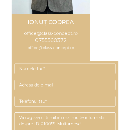
IONUȚ CODREA
office@class-concept.ro
0755560372
office@class-concept.ro